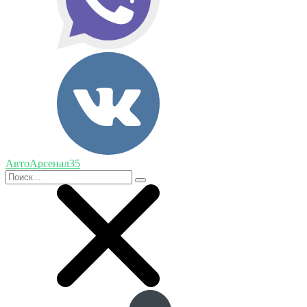
АвтоАрсенал35