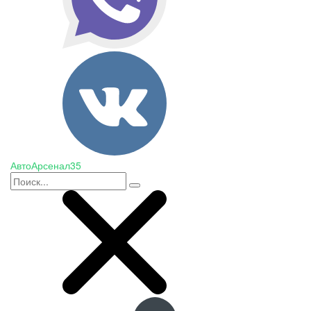
АвтоАрсенал35