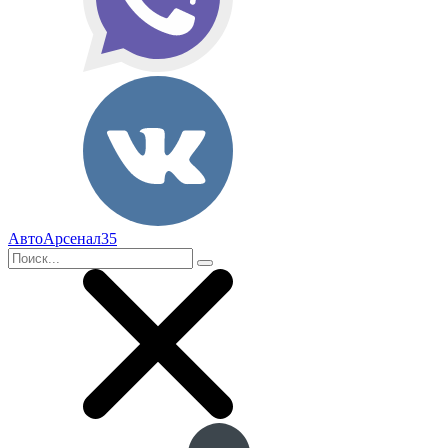
АвтоАрсенал35