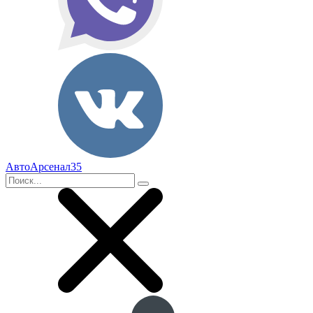
АвтоАрсенал35