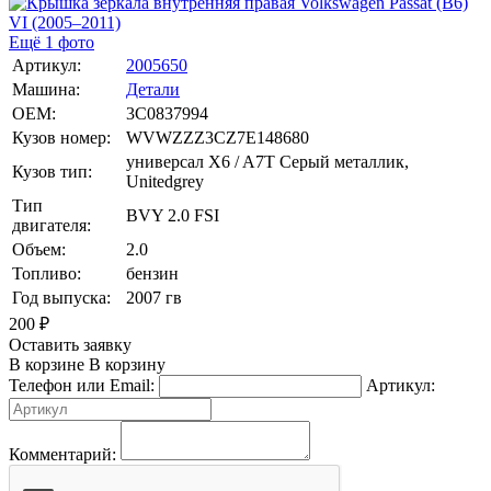
Ещё 1 фото
Артикул:
2005650
Машина:
Детали
OEM:
3C0837994
Кузов номер:
WVWZZZ3CZ7E148680
универсал X6 / A7T Серый металлик,
Кузов тип:
Unitedgrey
Тип
BVY 2.0 FSI
двигателя:
Объем:
2.0
Топливо:
бензин
Год выпуска:
2007 гв
200
₽
Оставить заявку
В корзине
В корзину
Телефон или Email:
Артикул:
Комментарий: