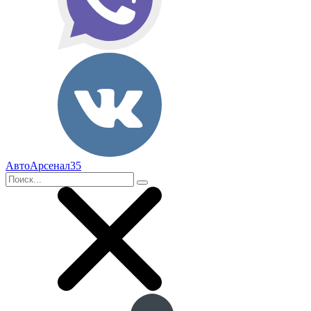
АвтоАрсенал35