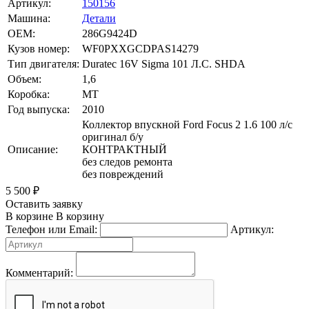
Артикул:
150156
Машина:
Детали
OEM:
286G9424D
Кузов номер:
WF0PXXGCDPAS14279
Тип двигателя:
Duratec 16V Sigma 101 Л.С. SHDA
Объем:
1,6
Коробка:
MT
Год выпуска:
2010
Коллектор впускной Ford Focus 2 1.6 100 л/с
оригинал б/у
Описание:
КОНТРАКТНЫЙ
без следов ремонта
без повреждений
5 500
₽
Оставить заявку
В корзине
В корзину
Телефон или Email:
Артикул:
Комментарий: