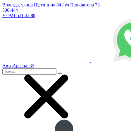
Вологда, улица Щетинина 84 / ул Панкратова 73
506-444
+7 921 531 22 88
АвтоАрсенал35