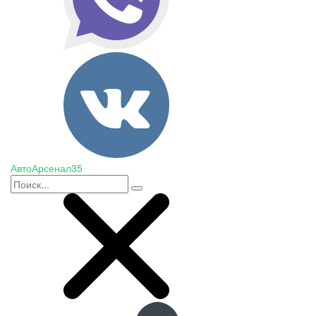
АвтоАрсенал35