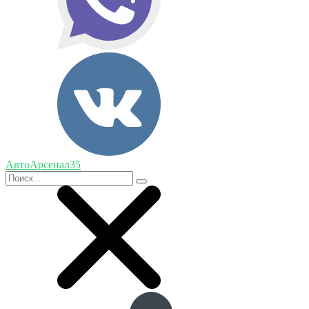
АвтоАрсенал35