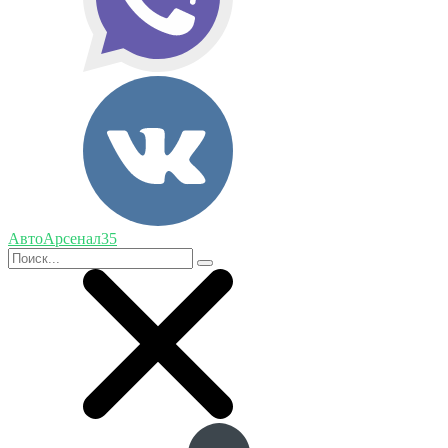
АвтоАрсенал35