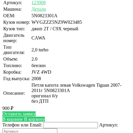
Артикул:
123908
Машина:
Детали
OEM:
5N0823301A
Кузов номер:
WVGZZZ5NZ9W023485
Кузов тип:
джип 2T / C9X черный
Двигатель
CAWA
номер:
Тип
2,0 turbo
двигателя:
Объем:
2.0
Топливо:
бензин
Коробка:
JVZ 4WD
Год выпуска:
2008
Петля капота левая Volkswagen Tiguan 2007-
2011г 5N0823301A
Описание:
оригинал б/у
без ДТП
900
₽
Оставить заявку
В корзине
В корзину
Телефон или Email:
Артикул: