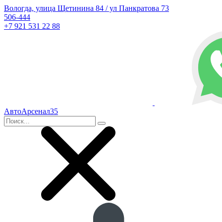
Вологда, улица Щетинина 84 / ул Панкратова 73
506-444
+7 921 531 22 88
АвтоАрсенал35