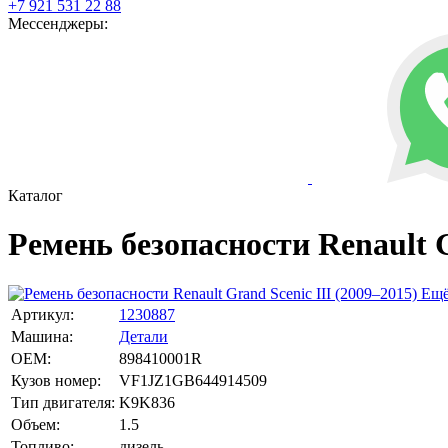
+7 921 531 22 88
Мессенджеры:
Каталог
Ремень безопасности Renault G
Ещё
Артикул:
1230887
Машина:
Детали
OEM:
898410001R
Кузов номер:
VF1JZ1GB644914509
Тип двигателя:
K9K836
Объем:
1.5
Топливо:
дизель