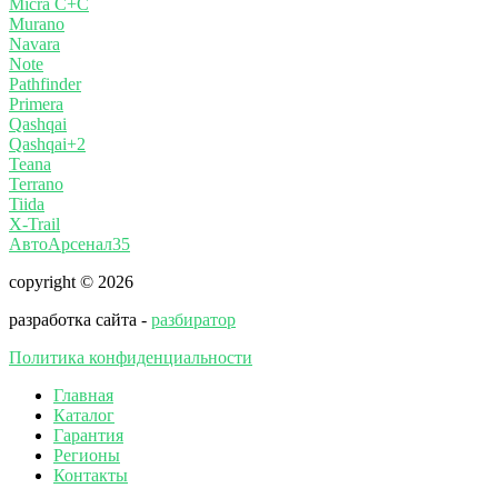
Micra C+C
Murano
Navara
Note
Pathfinder
Primera
Qashqai
Qashqai+2
Teana
Terrano
Tiida
X-Trail
АвтоАрсенал35
copyright © 2026
разработка сайта -
разбиратор
Политика конфиденциальности
Главная
Каталог
Гарантия
Регионы
Контакты