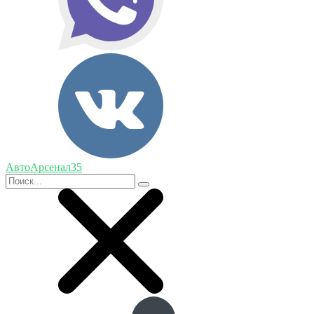
АвтоАрсенал35