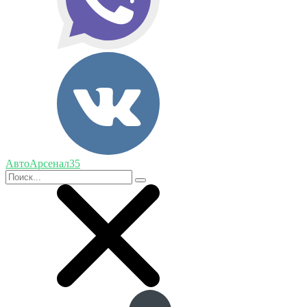
АвтоАрсенал35