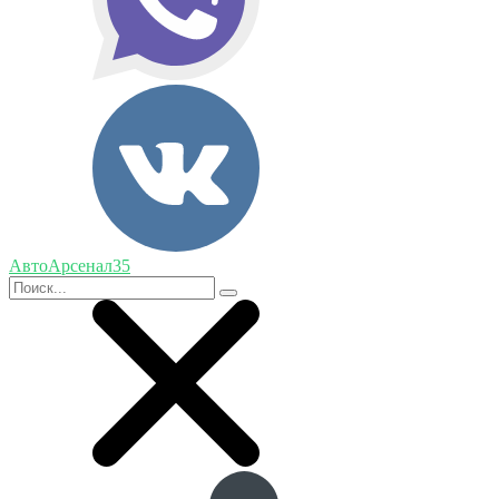
АвтоАрсенал35