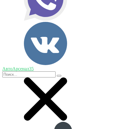
АвтоАрсенал35